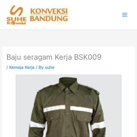
Skip
to
content
Baju seragam Kerja BSK009
/
Kemeja Kerja
/ By
suhe